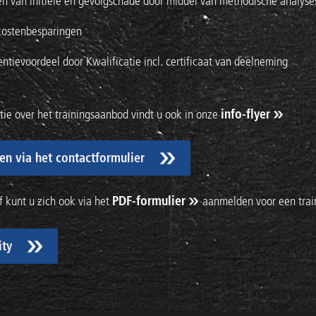
n van initiële en gevolgschade door middel van methodische analyse
kostenbesparingen
ntievoordeel door Kwalificatie incl. certificaat van deelneming
ie over het trainingsaanbod vindt u ook in onze
info-flyer
n via het contactformulier
ef kunt u zich ook via het
PDF-formulier
aanmelden voor een train
ty