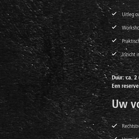
Uitleg o
Worksho
Praktisc
Inzicht 
Duur: ca. 2
Een reserve
Uw v
Rechtstr