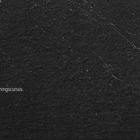
s
ingscursus.