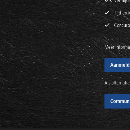
Vermijde
Tijd-en 
Concurre
Meer informat
Aanmelde
Als alternati
Communi