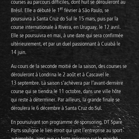
courses au parcours difficiles, dont huit se dérouleront au
er
Brésil. Elle a débuté le 1
février à São Paulo, se
poursuivra à Santa Cruz do Sul le 15 mars, puis par la
course internationale à Rivera, en Uruguay, le 12 avril.
Elle se poursuivra en mai, à une date qui sera confirmée
ultérieurement, et par un duel passionnant à Cuiabá le
14 juin.
Au cours de la seconde moitié de la saison, des courses se
dérouleront à Londrina le 2 août et à Cascavel le
13 septembre. La saison s’achèvera par l’avant-dernière
course qui se tiendra le 11 octobre, dans une ville hôte
qui reste à déterminer. Par ailleurs, la grande finale se
déroulera le 6 décembre à Santa Cruz do Sul.
En poursuivant son programme de sponsoring, DT Spare
Parts souligne le lien étroit qui unit l’entreprise au sport
automobile, ainsi que sa forte présence sur le marché