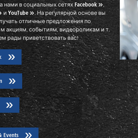
а нами в социальных сетях
Facebook
,
и
YouTube
. На регулярной основе вы
олучать отличные предложения по
м акциям, событиям, видеороликам и т.
ем рады приветствовать вас!
k
m
& Events