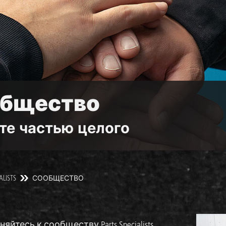
бщество
те частью целого
ALISTS
СООБЩЕСТВО
йтесь к сообществу Parts Specialists,