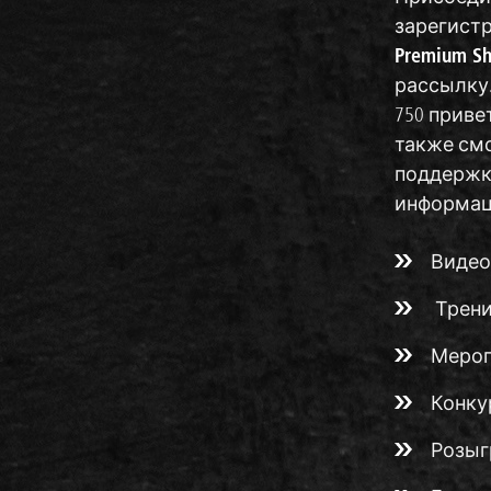
зарегист
Premium S
рассылку.
750 приве
также см
поддержки
информац
Видео
Трени
Мероп
Конку
Розы