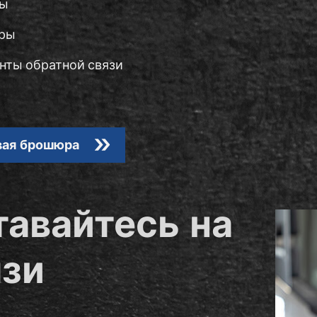
сы
ры
нты обратной связи
ая брошюра
тавайтесь на
язи