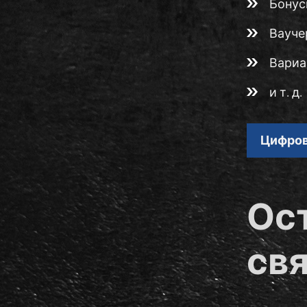
Бону
Вауче
Вариа
и т. д.
Цифров
Ос
св