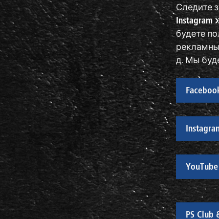
Следите з
Instagram
будете п
рекламны
д. Мы буд
Faceboo
Instagra
YouTube
PS Club 