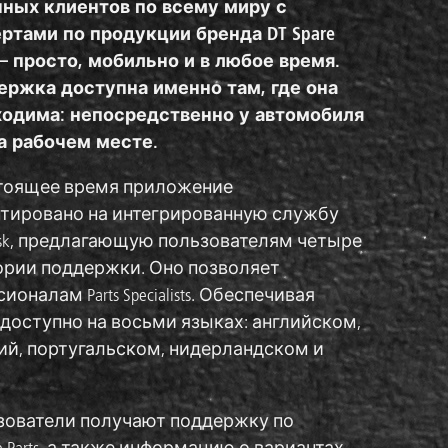
ных клиентов по всему миру с
ртами по продукции бренда DT Spare
 — просто, мобильно и в любое время.
ржка доступна именно там, где она
одима: непосредственно у автомобиля
а рабочем месте.
тоящее время приложение
тировано на интегрированную службу
esk, предлагающую пользователям четыре
ории поддержки. Оно позволяет
лам Parts Specialists. Обеспечивая
 доступно на восьми языках: английском,
ий, португальском, нидерландском и
ьзователи получают поддержку по
 Parts, а также информацию о вариантах