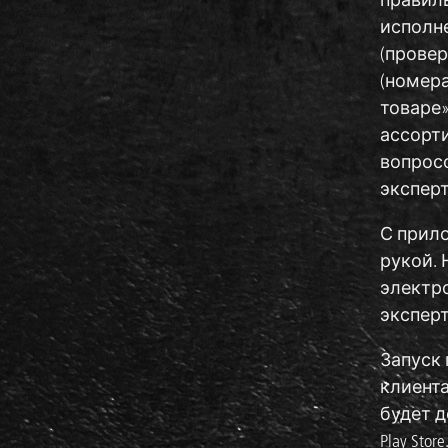
исполн
(провер
(номера
товаре
ассорт
вопрос
эксперта
С прило
рукой. 
электро
экспер
Запуск 
клиента
будет д
Play St