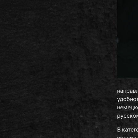
направл
удобное
немецко
русско
В катег
правиль