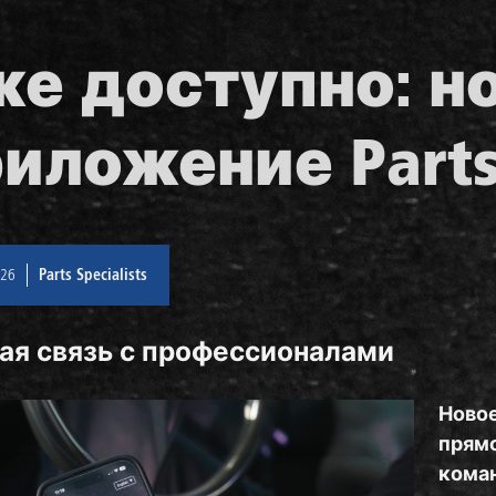
е доступно: н
иложение Parts 
026
Parts Specialists
ая связь с профессионалами
Ново
прям
коман