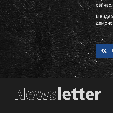
сейчас.
В видео
демонс