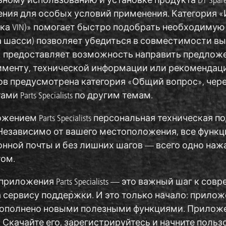
ения для особых условий применения. Категория 
ка VIN)» помогает быстро подобрать необходимую 
 шасси) позволяет убедиться в совместимости вы
» предоставляет возможность направить предложе
именту, технической информации или рекомендаци
ов предусмотрена категория «Общий вопрос», чер
ми Parts Specialists по другим темам.
жением Parts Specialists персональная техническая 
Независимо от вашего местоположения, все функц
нной почты и без лишних шагов — всего одно наж
том.
приложения Parts Specialists — это важный шаг к с
 сервису поддержки. И это только начало: прилож
ополнено новыми полезными функциями. Приложение 
ore. Скачайте его, зарегистрируйтесь и начните п