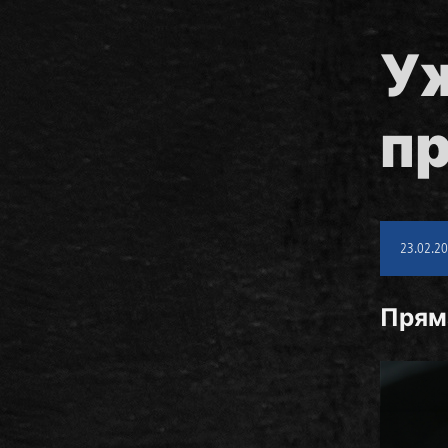
Уж
пр
23.02.2
Прям