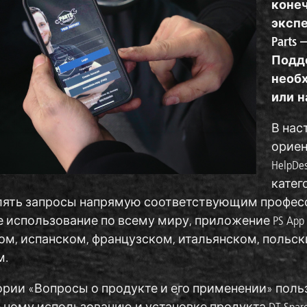
конеч
экспе
Parts
Подде
необх
или н
В нас
ориен
HelpD
катег
ять запросы напрямую соответствующим профессиона
 использование по всему миру, приложение PS App
м, испанском, французском, итальянском, польск
м.
ории «Вопросы о продукте и его применении» пол
ному использованию и установке продукта DT Spare